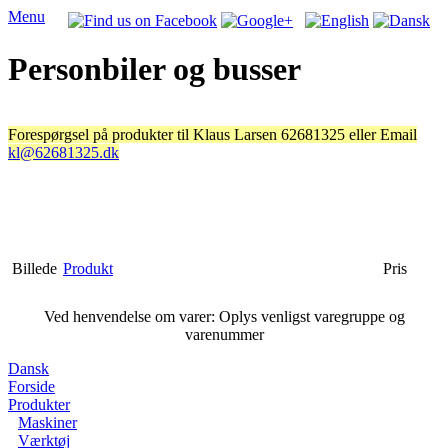
Menu
Personbiler og busser
Forespørgsel på produkter til Klaus Larsen 62681325 eller Email
kl@62681325.dk
Billede
Produkt
Pris
Ved henvendelse om varer: Oplys venligst varegruppe og
varenummer
Dansk
Forside
Produkter
Maskiner
Værktøj