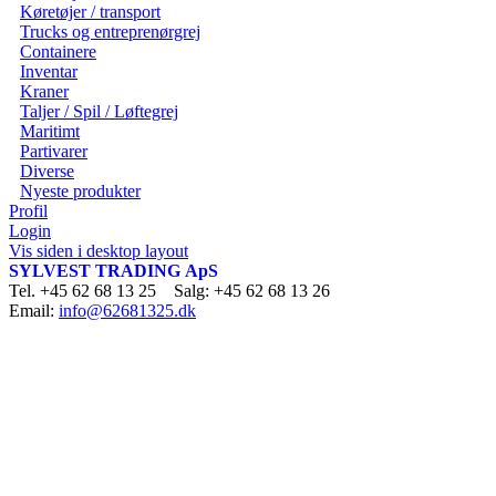
Køretøjer / transport
Trucks og entreprenørgrej
Containere
Inventar
Kraner
Taljer / Spil / Løftegrej
Maritimt
Partivarer
Diverse
Nyeste produkter
Profil
Login
Vis siden i desktop layout
SYLVEST TRADING ApS
Tel. +45 62 68 13 25 Salg: +45 62 68 13 26
Email:
info@62681325.dk