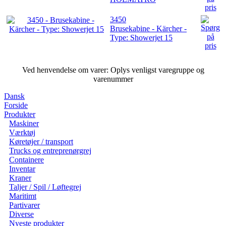
3450
Brusekabine - Kärcher -
Type: Showerjet 15
Ved henvendelse om varer: Oplys venligst varegruppe og
varenummer
Dansk
Forside
Produkter
Maskiner
Værktøj
Køretøjer / transport
Trucks og entreprenørgrej
Containere
Inventar
Kraner
Taljer / Spil / Løftegrej
Maritimt
Partivarer
Diverse
Nyeste produkter