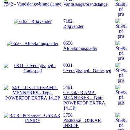
Vandslange/brandslange
7182
Røgvender
6650
Afdækningsplader
6831
Oversigtsspejl - Gadespejl
5491
CE-stik 63 AMP -
MENNEKES - Type:
POWERTOP EXTRA
1413P
3758
Postkasse - OSKAR
INSIDE