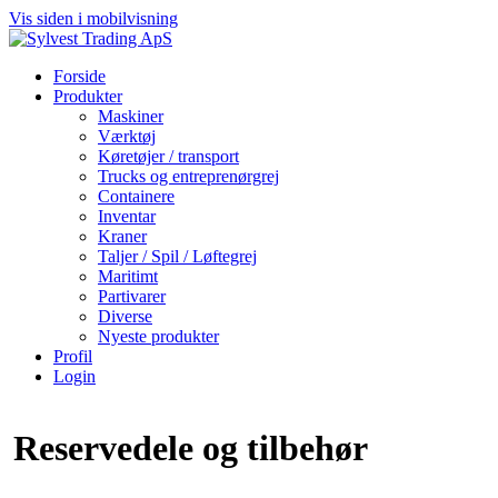
Vis siden i mobilvisning
Forside
Produkter
Maskiner
Værktøj
Køretøjer / transport
Trucks og entreprenørgrej
Containere
Inventar
Kraner
Taljer / Spil / Løftegrej
Maritimt
Partivarer
Diverse
Nyeste produkter
Profil
Login
Reservedele og tilbehør