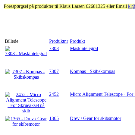
Forespørgsel på produkter til Klaus Larsen 62681325 eller Email
kl
Billede
Produktnr
Produkt
7308
Maskintelegraf
7307
Kompas - Skibskompas
2452
Micro Alignment Telescope - For 
1365
Drev / Gear for skibsmotor