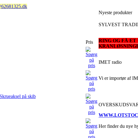
@62681325.dk
Nyeste produkter
SYLVEST TRAD
RING OG FÅ E
Pris
KRANLØSNING
IMET radio
Vi er importør af I
Skrueaksel på skib
OVERSKUDSVA
WWW.LOTSTOC
Her finder du nye hyd