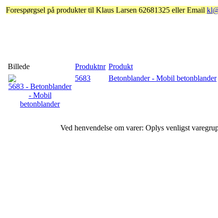
Forespørgsel på produkter til Klaus Larsen 62681325 eller Email
kl
Billede
Produktnr
Produkt
5683
Betonblander - Mobil betonblander
Ved henvendelse om varer: Oplys venligst varegr