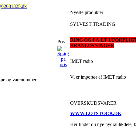
@62681325.dk
Nyeste produkter
SYLVEST TRADING
RING OG FÅ ET UFORPLI
Pris
KRANLØSNINGER
IMET radio
Vi er importør af IMET radio
uppe og varenummer
OVERSKUDSVARER
WWW.LOTSTOCK.DK
Her finder du nye hydraulikdele, bo