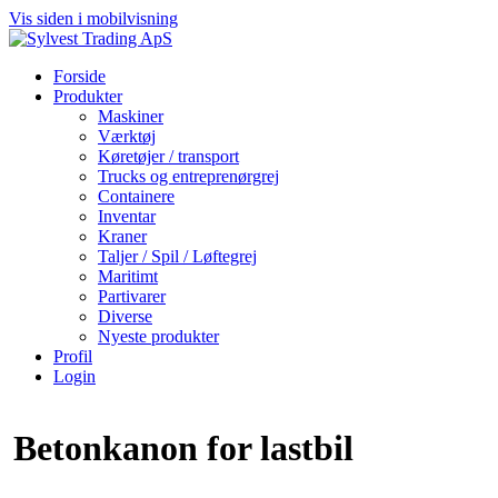
Vis siden i mobilvisning
Forside
Produkter
Maskiner
Værktøj
Køretøjer / transport
Trucks og entreprenørgrej
Containere
Inventar
Kraner
Taljer / Spil / Løftegrej
Maritimt
Partivarer
Diverse
Nyeste produkter
Profil
Login
Betonkanon for lastbil