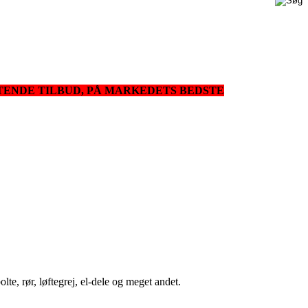
GTENDE TILBUD, PÅ MARKEDETS BEDSTE
lte, rør, løftegrej, el-dele og meget andet.