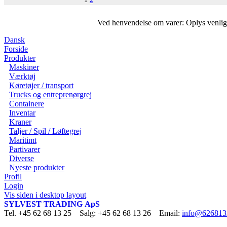
Ved henvendelse om varer: Oplys venli
Dansk
Forside
Produkter
Maskiner
Værktøj
Køretøjer / transport
Trucks og entreprenørgrej
Containere
Inventar
Kraner
Taljer / Spil / Løftegrej
Maritimt
Partivarer
Diverse
Nyeste produkter
Profil
Login
Vis siden i desktop layout
SYLVEST TRADING ApS
Tel. +45 62 68 13 25 Salg: +45 62 68 13 26 Email:
info@626813