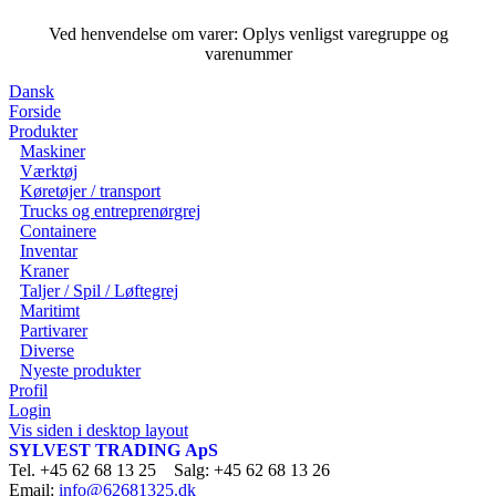
Ved henvendelse om varer: Oplys venligst varegruppe og
varenummer
Dansk
Forside
Produkter
Maskiner
Værktøj
Køretøjer / transport
Trucks og entreprenørgrej
Containere
Inventar
Kraner
Taljer / Spil / Løftegrej
Maritimt
Partivarer
Diverse
Nyeste produkter
Profil
Login
Vis siden i desktop layout
SYLVEST TRADING ApS
Tel. +45 62 68 13 25 Salg: +45 62 68 13 26
Email:
info@62681325.dk