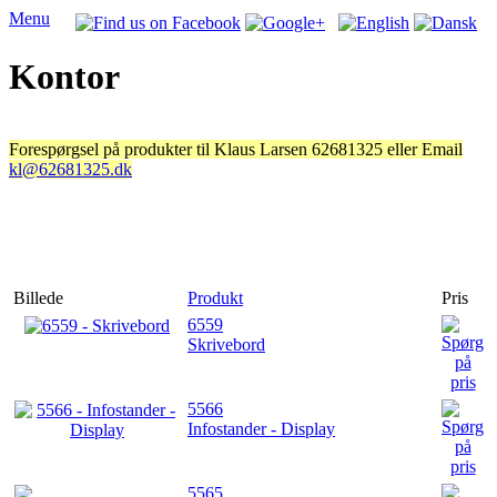
Menu
Kontor
Forespørgsel på produkter til Klaus Larsen 62681325 eller Email
kl@62681325.dk
Billede
Produkt
Pris
6559
Skrivebord
5566
Infostander - Display
5565