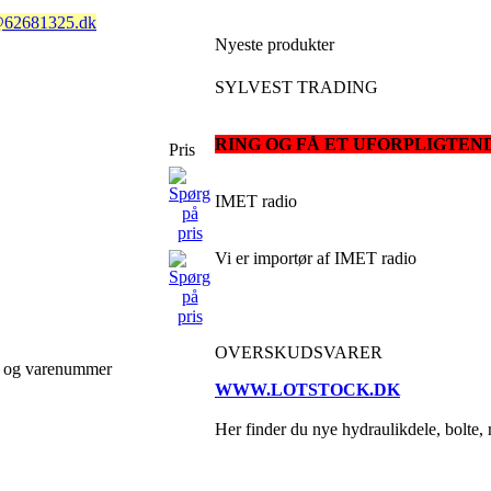
@62681325.dk
Nyeste produkter
SYLVEST TRADING
RING OG FÅ ET UFORPLIGTEN
Pris
IMET radio
Vi er importør af IMET radio
OVERSKUDSVARER
e og varenummer
WWW.LOTSTOCK.DK
Her finder du nye hydraulikdele, bolte, r