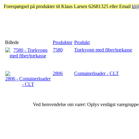
Forespørgsel på produkter til Klaus Larsen 62681325 eller Email
kl
Billede
Produktnr
Produkt
7580
Trækvogn med fiber/trækasse
2806
Containerloader - CLT
Ved henvendelse om varer: Oplys venligst varegrupp