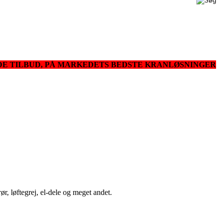
DE TILBUD, PÅ MARKEDETS BEDSTE KRANLØSNINGER
ør, løftegrej, el-dele og meget andet.