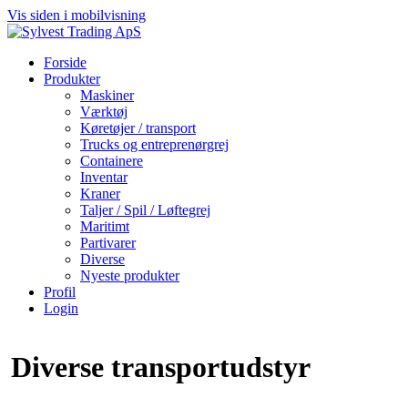
Vis siden i mobilvisning
Forside
Produkter
Maskiner
Værktøj
Køretøjer / transport
Trucks og entreprenørgrej
Containere
Inventar
Kraner
Taljer / Spil / Løftegrej
Maritimt
Partivarer
Diverse
Nyeste produkter
Profil
Login
Diverse transportudstyr