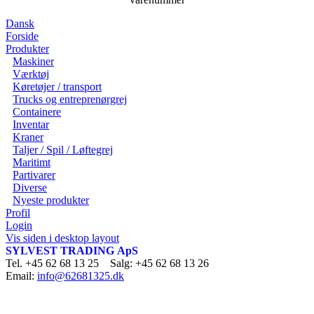
Dansk
Forside
Produkter
Maskiner
Værktøj
Køretøjer / transport
Trucks og entreprenørgrej
Containere
Inventar
Kraner
Taljer / Spil / Løftegrej
Maritimt
Partivarer
Diverse
Nyeste produkter
Profil
Login
Vis siden i desktop layout
SYLVEST TRADING ApS
Tel. +45 62 68 13 25 Salg: +45 62 68 13 26
Email:
info@62681325.dk