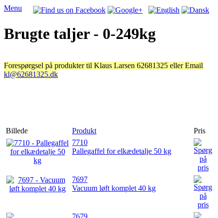
Menu
Brugte taljer - 0-249kg
Forespørgsel på produkter til Klaus Larsen 62681325 eller Email
kl@62681325.dk
Billede
Produkt
Pris
7710
Pallegaffel for elkædetalje 50 kg
7697
Vacuum løft komplet 40 kg
7679